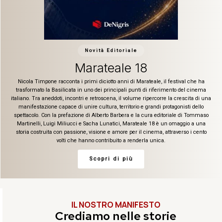
Novità Editoriale
In un'altra vita
Carolina Rey firma un romanzo intenso e delicato che attraversa quasi trent'anni
di vita, raccontando un amore capace di resistere al tempo, alle distanze e alle
a
scelte imposte dalla realtà. Attraverso la storia di Chiara e Filippo, In un'altra vita
esplora la forza dei legami invisibili, il coraggio di lasciarsi andare e la certezza
che alcune anime, anche quando si separano, continuano a riconoscersi per
sempre. Un'opera emozionante che parla di destino, speranza e della
straordinaria capacità dell'amore di superare ogni confine.
Scopri di più
IL NOSTRO MANIFESTO
Crediamo nelle storie