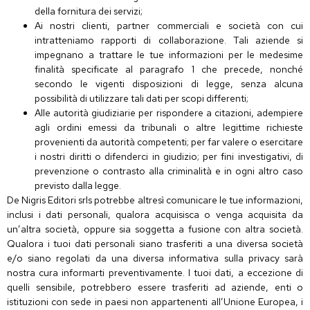
della fornitura dei servizi;
Ai nostri clienti, partner commerciali e società con cui
intratteniamo rapporti di collaborazione. Tali aziende si
impegnano a trattare le tue informazioni per le medesime
finalità specificate al paragrafo 1 che precede, nonché
secondo le vigenti disposizioni di legge, senza alcuna
possibilità di utilizzare tali dati per scopi differenti;
Alle autorità giudiziarie per rispondere a citazioni, adempiere
agli ordini emessi da tribunali o altre legittime richieste
provenienti da autorità competenti; per far valere o esercitare
i nostri diritti o difenderci in giudizio; per fini investigativi, di
prevenzione o contrasto alla criminalità e in ogni altro caso
previsto dalla legge.
De Nigris Editori srls potrebbe altresì comunicare le tue informazioni,
inclusi i dati personali, qualora acquisisca o venga acquisita da
un’altra società, oppure sia soggetta a fusione con altra società.
Qualora i tuoi dati personali siano trasferiti a una diversa società
e/o siano regolati da una diversa informativa sulla privacy sarà
nostra cura informarti preventivamente. I tuoi dati, a eccezione di
quelli sensibile, potrebbero essere trasferiti ad aziende, enti o
istituzioni con sede in paesi non appartenenti all’Unione Europea, i