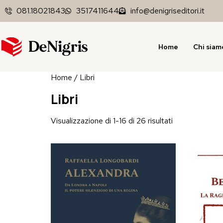
081.18021843
3517411644
info@denigriseditori.it
Home
Chi siam
Home
/ Libri
Libri
Visualizzazione di 1-16 di 26 risultati