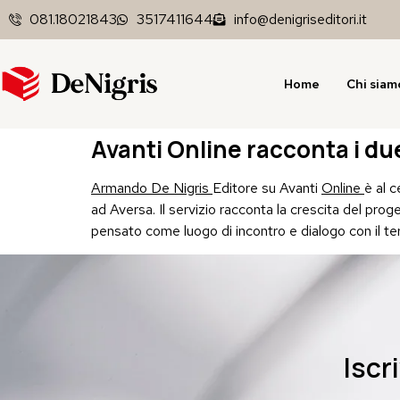
081.18021843
3517411644
info@denigriseditori.it
Home
Chi siam
Avanti Online racconta i du
Armando De Nigris
Editore su Avanti
Online
è al c
ad Aversa. Il servizio racconta la crescita del proge
pensato come luogo di incontro e dialogo con il terr
Iscr