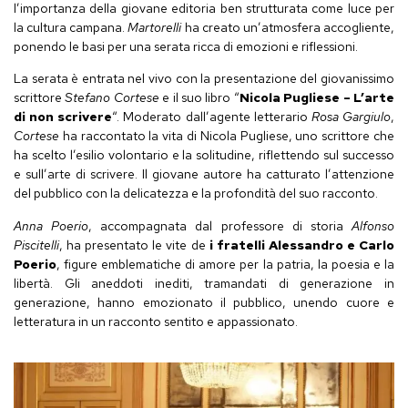
l’importanza della giovane editoria ben strutturata come luce per
la cultura campana.
Martorelli
ha creato un’atmosfera accogliente,
ponendo le basi per una serata ricca di emozioni e riflessioni.
La serata è entrata nel vivo con la presentazione del giovanissimo
scrittore
Stefano Cortese
e il suo libro “
Nicola Pugliese – L’arte
di non scrivere
“. Moderato dall’agente letterario
Rosa Gargiulo
,
Cortese
ha raccontato la vita di Nicola Pugliese, uno scrittore che
ha scelto l’esilio volontario e la solitudine, riflettendo sul successo
e sull’arte di scrivere. Il giovane autore ha catturato l’attenzione
del pubblico con la delicatezza e la profondità del suo racconto.
Anna
Poerio
, accompagnata dal professore di storia
Alfonso
Piscitelli
, ha presentato le vite de
i fratelli Alessandro e Carlo
Poerio
, figure emblematiche di amore per la patria, la poesia e la
libertà. Gli aneddoti inediti, tramandati di generazione in
generazione, hanno emozionato il pubblico, unendo cuore e
letteratura in un racconto sentito e appassionato.