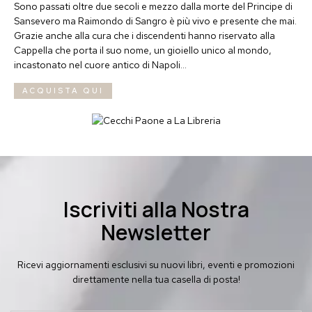
Sono passati oltre due secoli e mezzo dalla morte del Principe di
Sansevero
m
a Raimondo
d
i Sangro è più vivo e presente che mai.
Grazie
anche
alla cura che i
discendenti hanno
riservato
alla
Cappella che porta il suo nome,
un
gioiello unico al mondo,
incastonato nel cuore antico di Napoli
…
ACQUISTA QUI
Iscriviti alla Nostra
Newsletter
Ricevi aggiornamenti esclusivi su nuovi libri, eventi e promozioni
direttamente nella tua casella di posta!