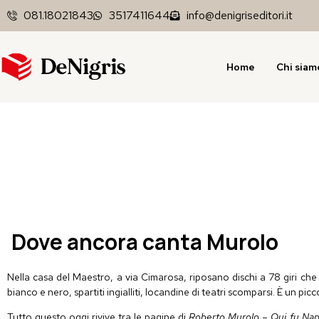
081.18021843
3517411644
info@denigriseditori.it
Home
Chi siam
Dove ancora canta Murolo
Nella casa del Maestro, a via
Cimarosa
, riposano dischi a 78 giri ch
bianco e nero, spartiti ingialliti, locandine di teatri scomparsi. È un p
Tutto questo oggi rivive tra le pagine di
Roberto Murolo
– Qui fu Nap