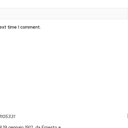
next time I comment.
1105331
l 19 gennaio 1912, da Ernesto e