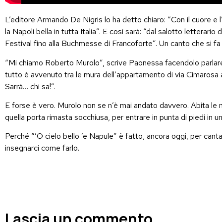
L’editore Armando De
Nigris
lo ha detto chiaro:
“Con il cuore e 
l
a Napoli bella in tutta Italia
”
.
E così sarà:
“
dal salotto letterario
Festival fino alla
Buchmesse
di Francoforte
”
. Un canto che si f
“Mi chiamo Roberto Murolo”, scrive
Paonessa
facendolo parlare
tutto è avvenuto tra le mura dell’appartamento di via
Cimarosa
Sarrà
… chi sa!”.
E forse è vero. Murolo non se n’è mai andato davvero. Abita le n
quella porta rimasta socchiusa, per entrare in punta di piedi in
Perché “’O cielo bello ’e
Napule
” è fatto, ancora oggi, per cant
insegnarci come farlo.
Lascia un commento