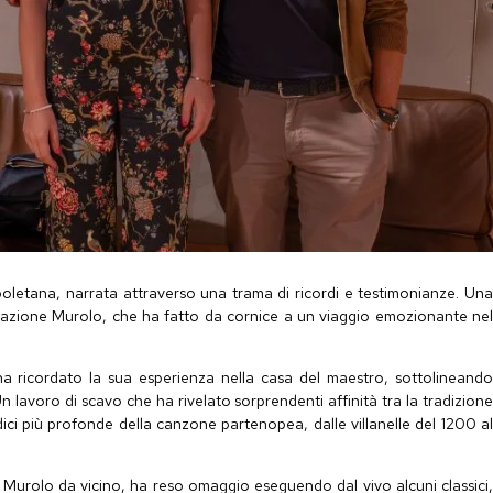
poletana, narrata attraverso una trama di ricordi e testimonianze. Una
dazione Murolo, che ha fatto da cornice a un viaggio emozionante ne
ha ricordato la sua esperienza nella casa del maestro, sottolineand
n lavoro di scavo che ha rivelato sorprendenti affinità tra la tradizione
dici più profonde della canzone partenopea, dalle villanelle del 1200 al
Murolo da vicino, ha reso omaggio eseguendo dal vivo alcuni classici,