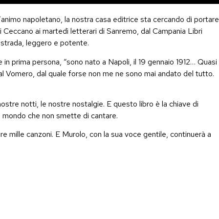
l’animo napoletano,
la nostra casa editrice sta cercando di portare
 di Ceccano ai martedì letterari di Sanremo, dal Campania Libri
a strada, leggero e potente.
 in prima persona, “sono nato a Napoli, il 19 gennaio 1912… Quasi
al Vomero, dal quale forse non me ne sono mai andato del tutto.
ostre notti, le nostre nostalgie.
E
questo libro è la chiave di
 un mondo che non smette di cantare.
are mille canzoni. E Murolo, con la sua voce gentile, continuerà a