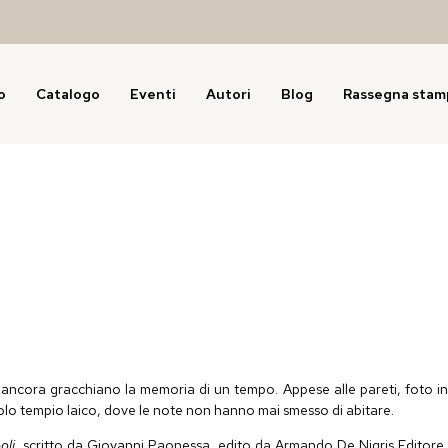
o
Catalogo
Eventi
Autori
Blog
Rassegna stam
e ancora gracchiano la memoria di un tempo. Appese alle pareti, foto in
iccolo tempio laico, dove le note non hanno mai smesso di abitare.
oli
,
scritto da Giovanni
Paonessa
, edito da Armando De
Nigris
Editore