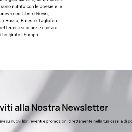
i sono nutrito con le poesie e le
poneva con Libero Bovio,
do Russo, Ernesto Tagliaferri.
mettermi a suonare e cantare,
i ho girato l’Europa…
iviti alla Nostra Newsletter
vi su nuovi libri, eventi e promozioni direttamente nella tua casella di p