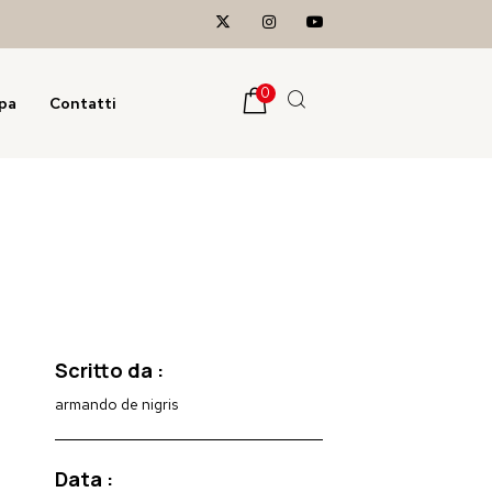
0
pa
Contatti
Scritto da :
armando de nigris
Data :
,