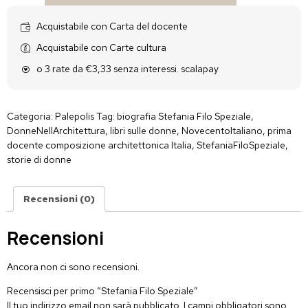
Acquistabile con Carta del docente
Acquistabile con Carte cultura
o 3 rate da €3,33 senza interessi. scalapay
Categoria:
Palepolis
Tag:
biografia Stefania Filo Speziale
,
DonneNellArchitettura
,
libri sulle donne
,
NovecentoItaliano
,
prima
docente composizione architettonica Italia
,
StefaniaFiloSpeziale
,
storie di donne
Recensioni (0)
Recensioni
Ancora non ci sono recensioni.
Recensisci per primo “Stefania Filo Speziale”
Il tuo indirizzo email non sarà pubblicato.
I campi obbligatori sono